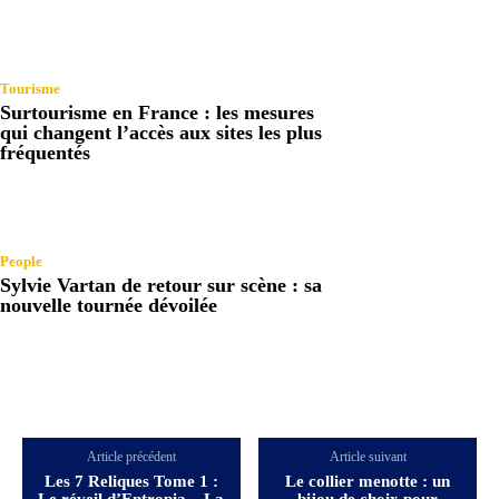
Tourisme
Surtourisme en France : les mesures
qui changent l’accès aux sites les plus
fréquentés
People
Sylvie Vartan de retour sur scène : sa
nouvelle tournée dévoilée
Article précédent
Article suivant
Les 7 Reliques Tome 1 :
Le collier menotte : un
Le réveil d’Entropia – La
bijou de choix pour